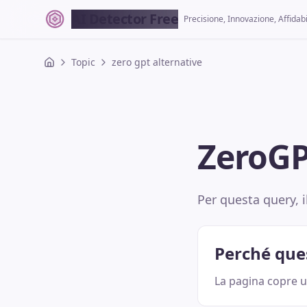
AI Detector Free
Precisione, Innovazione, Affidabi
Topic
zero gpt alternative
ZeroGP
Per questa query, i
Perché que
La pagina copre un