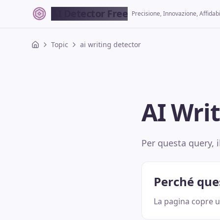
AI Detector Free
Precisione, Innovazione, Affidabi
Topic
ai writing detector
AI Wri
Per questa query, i
Perché que
La pagina copre un