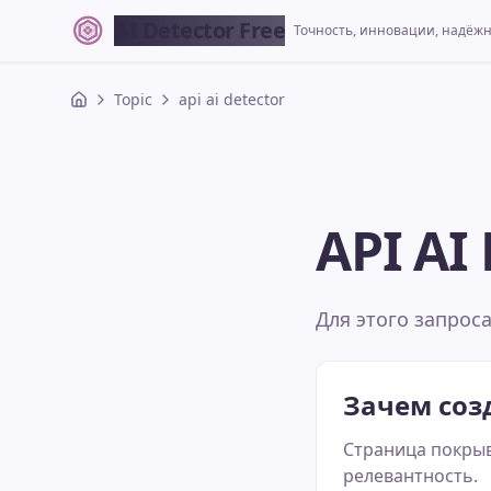
AI Detector Free
Точность, инновации, надёж
Topic
api ai detector
API AI
Для этого запрос
Зачем соз
Страница покрыв
релевантность.