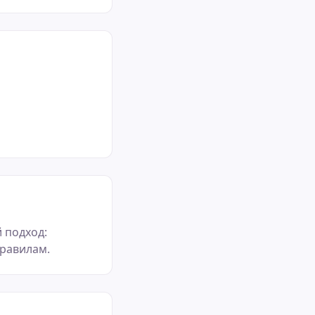
 подход:
правилам.