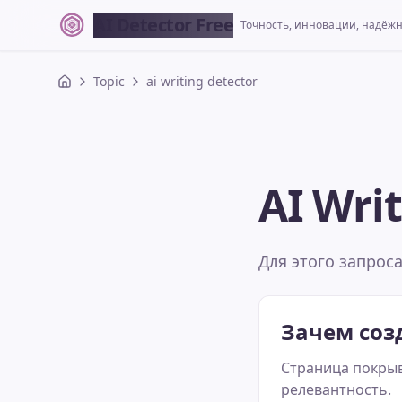
AI Detector Free
Точность, инновации, надёж
Topic
ai writing detector
AI Wri
Для этого запрос
Зачем соз
Страница покрыв
релевантность.