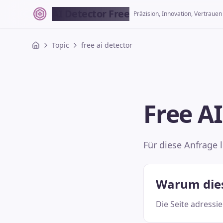
AI Detector Free
Präzision, Innovation, Vertrauen
Topic
free ai detector
Free A
Für diese Anfrage 
Warum diese
Die Seite adressi