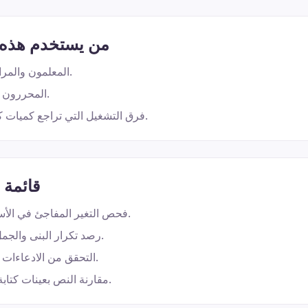
من يستخدم هذه ا
المعلمون والمراجعون الأكاديميون.
المحررون قبل نشر المحتوى.
فرق التشغيل التي تراجع كميات كبيرة من النصوص.
قائمة 
فحص التغير المفاجئ في الأسلوب بين الفقرات.
رصد تكرار البنى والجمل بشكل مبالغ فيه.
التحقق من الادعاءات والأرقام والمراجع.
مقارنة النص بعينات كتابة سابقة إن توفرت.